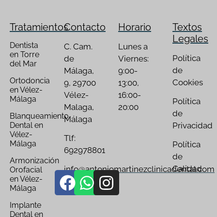
Tratamientos
Contacto
Horario
Textos
Legales
Dentista
C. Cam.
Lunes a
en Torre
Política
de
Viernes:
del Mar
de
Málaga,
9:00-
Ortodoncia
Cookies
9, 29700
13:00,
en Vélez-
Vélez-
16:00-
Málaga
Política
Malaga,
20:00
de
Blanqueamiento
Málaga
Dental en
Privacidad
Vélez-
Tlf:
Málaga
Política
692978801
de
Armonización
Calidad
info@antoniomartinezclinicadental.com
Orofacial
en Vélez-
Málaga
Implante
Dental en