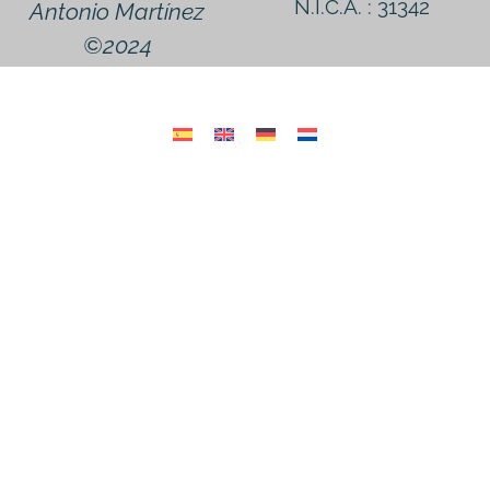
N.I.C.A. : 31342
Antonio Martínez
©2024