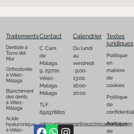
Traitements
Contact
Calendrier
Textes
juridiques
Dentiste à
C. Cam.
Du lundi
Torre del
Politique
de
au
Mar
en
Málaga,
vendredi
Orthodontie
matière
9, 29700
: 9:00-
à Vélez-
de
Vélez-
13:00,
Málaga
cookies
Malaga,
16:00-
Blanchiment
Málaga
20:00
des dents
Politique
à Vélez-
de
TLF :
Málaga
confidential
692978801
Acide
Politique
info@antoniomartinezclinicadental.com
hyaluronique
à Vélez-
de