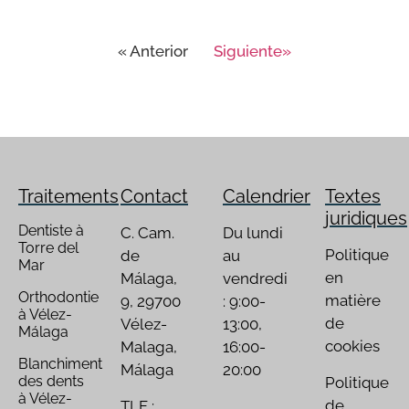
« Anterior
Siguiente»
Traitements
Contact
Calendrier
Textes
juridiques
Dentiste à
C. Cam.
Du lundi
Torre del
Politique
de
au
Mar
en
Málaga,
vendredi
Orthodontie
matière
9, 29700
: 9:00-
à Vélez-
de
Vélez-
13:00,
Málaga
cookies
Malaga,
16:00-
Blanchiment
Málaga
20:00
des dents
Politique
à Vélez-
de
TLF :