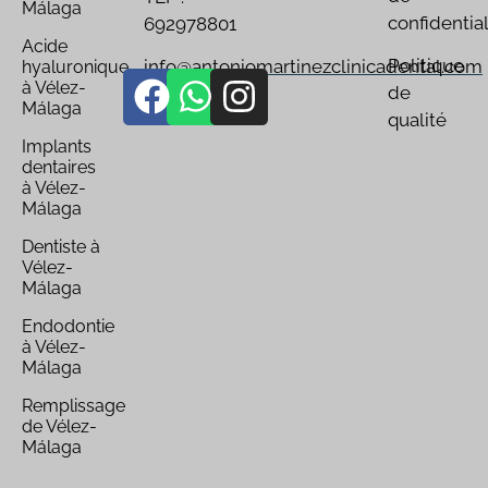
Málaga
confidential
692978801
Acide
Politique
info@antoniomartinezclinicadental.com
hyaluronique
à Vélez-
de
Málaga
qualité
Implants
dentaires
à Vélez-
Málaga
Dentiste à
Vélez-
Málaga
Endodontie
à Vélez-
Málaga
Remplissage
de Vélez-
Málaga