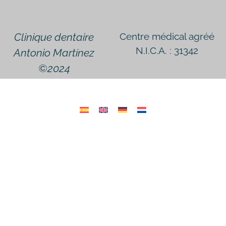
Clinique dentaire
Centre médical agréé
N.I.C.A. : 31342
Antonio Martínez
©2024