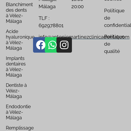
Blanchiment
Málaga
20:00
des dents
Politique
à Vélez-
de
TLF :
Málaga
confidential
692978801
Acide
Politique
info@antoniomartinezclinicadental.com
hyaluronique
à Vélez-
de
Málaga
qualité
Implants
dentaires
à Vélez-
Málaga
Dentiste à
Vélez-
Málaga
Endodontie
à Vélez-
Málaga
Remplissage