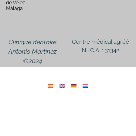
de Vélez-
Málaga
Clinique dentaire
Centre médical agréé
N.I.C.A. : 31342
Antonio Martínez
©2024