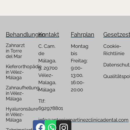
Behandlungen
Kontakt
Fahrplan
Gesetzes
Zahnarzt
C. Cam.
Montag
Cookie-
in Torre
de
bis
Richtlinie
del Mar
Málaga,
Freitag:
Datenschu
Kieferorthopädie
9, 29700
9:00-
in Vélez-
Vélez-
13:00,
Qualitätspol
Málaga
Malaga,
16:00-
Zahnaufhellung
Málaga
20:00
in Vélez-
Málaga
Tlf:
692978801
Hyaluronsäure
in Vélez-
info@antoniomartinezclinicadental.com
Málaga