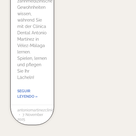
zahnmedizinische
Gewohnheiten
wissen,
während Sie
mit der Clínica
Dental Antonio
Martínez in
Vélez-Málaga
lernen.
Spielen, lernen
und pflegen
Sie Ihr
Lächeln!
SEGUIR
LEYENDO »
antoniomartinezclinicadental@gmail.com
7. November
2025