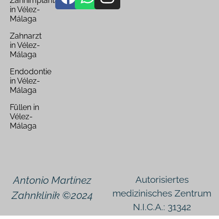
Zahnimplantate
in Vélez-
Málaga
Zahnarzt
in Vélez-
Málaga
Endodontie
in Vélez-
Málaga
Füllen in
Vélez-
Málaga
Antonio Martínez
Autorisiertes
medizinisches Zentrum
Zahnklinik ©2024
N.I.C.A.: 31342